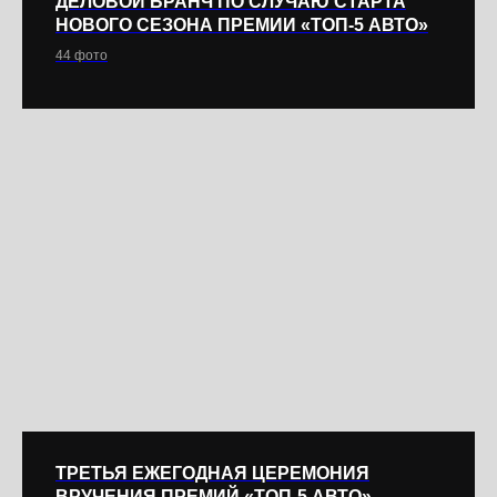
ДЕЛОВОЙ БРАНЧ ПО СЛУЧАЮ СТАРТА
НОВОГО СЕЗОНА ПРЕМИИ «ТОП-5 АВТО»
44 фото
Перепечатка и размещение материалов с сайта
www.topauto5.ru разрешается только с гиперссылкой
на страницу сайта
©2008-2025
ТРЕТЬЯ ЕЖЕГОДНАЯ ЦЕРЕМОНИЯ
ВРУЧЕНИЯ ПРЕМИЙ «ТОП-5 АВТО»