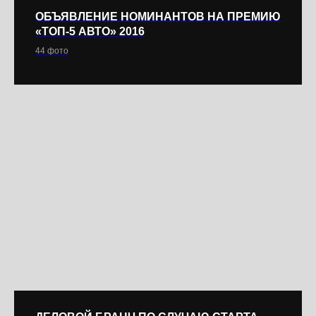
ОБЪЯВЛЕНИЕ НОМИНАНТОВ НА ПРЕМИЮ
«ТОП-5 АВТО» 2016
44 фото
ООО «МП Реклама» | ИНН: 7718776138
Адрес: г. Москва, Волгоградский пр-кт, д.43,
к.3
Телефон:
8 (495) 665-72-91
info@topauto5.ru